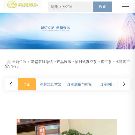
当前位置：
新盛客服微信
>
产品展示
>
油封式真空泵
>
真空泵
> 水环真空
泵VN-95
全部
油封式真空泵
真空测量与控制
真空阀门
氦质